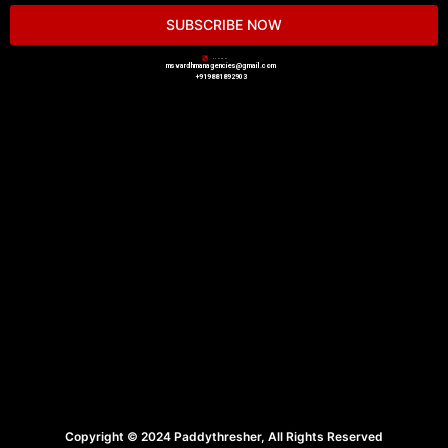
SUBSCRIBE NOW
CONTAC US
msvardhmanagencies@gmail.com
+919881892903
Copyright © 2024 Paddythresher, All Rights Reserved